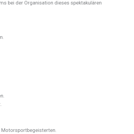
eams bei der Organisation dieses spektakulären
n.
n.
.
u Motorsportbegeisterten.